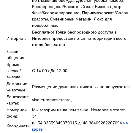
по глажению одежды, Дневная уборка номера,
Конференц-зал/Банкетный зал, Бизнес-центр,
Факс/Ксерокопирование, Парикмахерская/Салон
красоты, Сувенирный магазин, Люкс для
новобрачных
Бесплатно! Точка беспроводного доступа в
Интернет:
Интернет предоставляется на территории всего
отеля бесплатно.
Языки
общения:
Время
заезда/
C 14:00 / До 12:00
выезда:
Домашние
Размещение домашних животных не допускается.
животные:
Банковские
visa,euromastercard,
карты:
Номерной
Мы говорим на вашем языке! Номеров в отеле:
фонд:
34
ш. 54.33559849379015 д. 48.38409282267094
на
Координаты:
карте